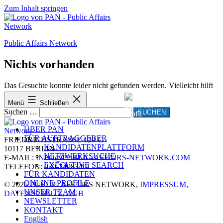
Zum Inhalt springen
Public Affairs Network
Nichts vorhanden
Das Gesuchte konnte leider nicht gefunden werden. Vielleicht hilft
die Suchfunktion.
Menü
Schließen
Suchen …
ÜBER PAN
FÜR AUFTRAGGEBER
FRIEDRICHSTRASSE 129 C
KANDIDATENPLATTFORM
10117 BERLIN
NETZWERKSUCHE
E-MAIL:
INFO@PUBLIC-AFFAIRS-NETWORK.COM
EXECUTIVE SEARCH
TELEFON: 030-24083401
FÜR KANDIDATEN
ONLINE-PROFILE
© 2026 PUBLIC AFFAIRS NETWORK,
IMPRESSUM
,
UNSER TEAM
DATENSCHUTZ
,
AGB
NEWSLETTER
KONTAKT
English