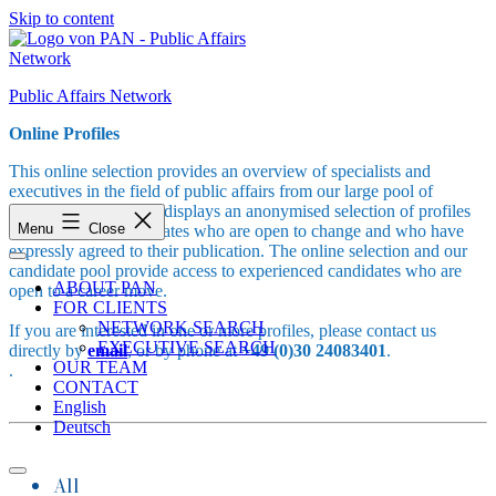
Skip to content
Public Affairs Network
Online Profiles
This online selection provides an overview of specialists and
executives in the field of public affairs from our large pool of
candidates. This page displays an anonymised selection of profiles
Menu
Close
of experienced candidates who are open to change and who have
expressly agreed to their publication. The online selection and our
candidate pool provide access to experienced candidates who are
ABOUT PAN
open to a career move.
FOR CLIENTS
NETWORK SEARCH
If you are interested in one or more profiles, please contact us
EXECUTIVE SEARCH
directly by
email
, or by phone at
+49 (0)30 24083401
.
OUR TEAM
.
CONTACT
English
Deutsch
All