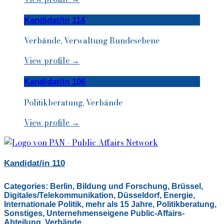
Kandidat/in 114
Verbände, Verwaltung Bundesebene
View profile →
Kandidat/in 106
Politikberatung, Verbände
View profile →
Kandidat/in 110
Categories:
Berlin
,
Bildung und Forschung
,
Brüssel
,
Digitales/Telekommunikation
,
Düsseldorf
,
Energie
,
Internationale Politik
,
mehr als 15 Jahre
,
Politikberatung
,
Sonstiges
,
Unternehmenseigene Public-Affairs-
Abteilung
,
Verbände