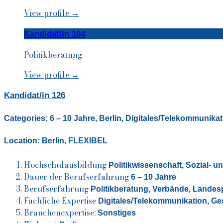
View profile →
Kandidat/in 104
Politikberatung
View profile →
Kandidat/in 126
Categories:
6 – 10 Jahre
,
Berlin
,
Digitales/Telekommunikat
Location:
Berlin
,
FLEXIBEL
Hochschulausbildung
Politikwissenschaft,
Sozial- u
Dauer der Berufserfahrung
6 – 10 Jahre
Berufserfahrung
Politikberatung,
Verbände,
Landes
Fachliche Expertise
Digitales/Telekommunikation, Ge
Branchenexpertise:
Sonstiges