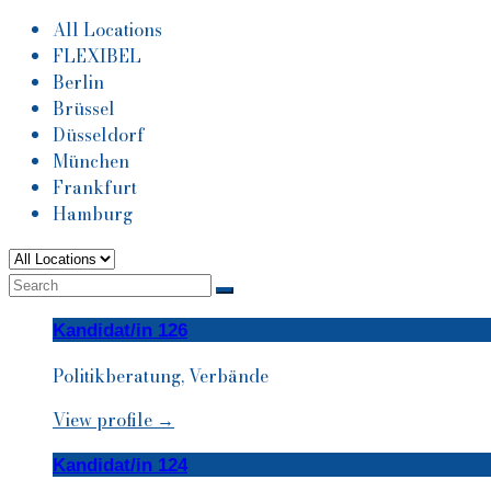
All Locations
FLEXIBEL
Berlin
Brüssel
Düsseldorf
München
Frankfurt
Hamburg
Kandidat/in 126
Politikberatung, Verbände
View profile →
Kandidat/in 124