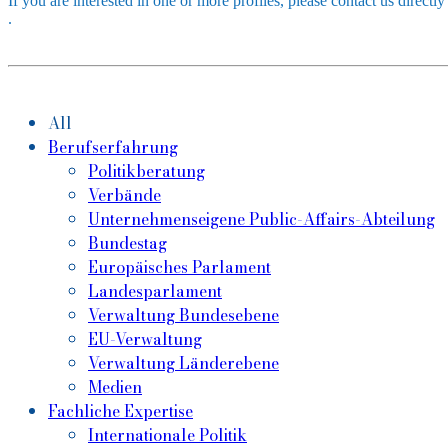
If you are interested in one or more profiles, please contact us directl
.
All
Berufserfahrung
Politikberatung
Verbände
Unternehmenseigene Public-Affairs-Abteilung
Bundestag
Europäisches Parlament
Landesparlament
Verwaltung Bundesebene
EU-Verwaltung
Verwaltung Länderebene
Medien
Fachliche Expertise
Internationale Politik