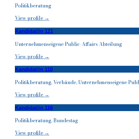
Politikberatung
View profile →
Kandidat/in 121
Unternehmenseigene Public-Affairs Abteilung
View profile →
Kandidat/in 110
Politikberatung, Verbände, Unternehmenseigene Publ
View profile →
Kandidat/in 116
Politikberatung, Bundestag
View profile →